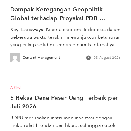
periode tertentu dalam setahun. Efek musiman 
Dampak Ketegangan Geopolitik 
sering kali memberikan peluang berharga bagi 
[…]
Global terhadap Proyeksi PDB 
Indonesia 2026
Key Takeaways: Kinerja ekonomi Indonesia dalam 
beberapa waktu terakhir menunjukkan ketahanan 
yang cukup solid di tengah dinamika global yang 
tidak menentu. Sepanjang tahun 2025, 
Content Management
03 August 2026
pertumbuhan Produk Domestik Bruto (PDB) 
tercatat sebesar 5,11%. Pertumbuhan ini 
ditopang oleh sektor investasi dan ekspor yang 
tetap ekspansif di tengah tekanan geopolitik 
Artikel
seperti perang dagang AS–China. Memasuki 
5 Reksa Dana Pasar Uang Terbaik per 
tahun 2026, proyeksi […]
Juli 2026
RDPU merupakan instrumen investasi dengan 
risiko relatif rendah dan likuid, sehingga cocok 