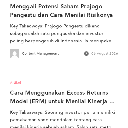
Menggali Potensi Saham Prajogo 
Pangestu dan Cara Menilai Risikonya
Key Takeaways: Prajogo Pangestu dikenal 
sebagai salah satu pengusaha dan investor 
paling berpengaruh di Indonesia. Ia merupakan 
pendiri sekaligus pemegang saham utama Grup 
Content Management
06 August 2026
Barito, sebuah konglomerasi yang memiliki lini 
bisnis di sektor energi terbarukan, petrokimia, 
pertambangan, infrastruktur, hingga utilitas. 
Berkat ekspansi bisnis yang konsisten selama 
Artikel
puluhan tahun, namanya kerap masuk dalam 
Cara Menggunakan Excess Returns 
daftar orang terkaya di […]
Model (ERM) untuk Menilai Kinerja 
Saham 
Key Takeaways: Seorang investor perlu memiliki 
pemahaman yang mendalam tentang cara 
menilai kinerja sebuah saham. Salah satu metode 