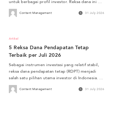
untuk berbagai profil investor. Reksa dana ini 
100% dialokasikan ke instrumen pasar uang 
Content Management
31 July 2026
seperti deposito dan obligasi yang memiliki 
jatuh tempo kurang dari satu tahun. Oleh karena 
itu, RDPU ideal untuk tujuan investasi jangka 
pendek dan menawarkan potensi imbal hasil 
Artikel
lebih tinggi dibanding […]
5 Reksa Dana Pendapatan Tetap 
Terbaik per Juli 2026
Sebagai instrumen investasi yang relatif stabil, 
reksa dana pendapatan tetap (RDPT) menjadi 
salah satu pilihan utama investor di Indonesia. 
Hal ini tercermin dari Asset Under Management 
Content Management
31 July 2026
(AUM) yang mencapai Rp223,37 triliun per Juni 
2026. Meskipun turun 7,19% dibandingkan Mei 
2026, AUM RDPT masih menjadi yang terbesar di 
antara jenis reksa dana konvensional lainnya. 