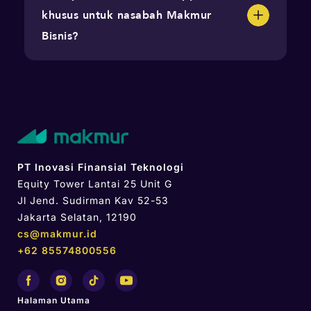
khusus untuk nasabah Makmur
Bisnis?
Ya. Anda dapat menghubungi Investment Specialist
Makmur di
bisnis@makmur.id
PT Inovasi Finansial Teknologi
Equity Tower Lantai 25 Unit G
Jl Jend. Sudirman Kav 52-53
Jakarta Selatan, 12190
cs@makmur.id
+62 85574800556
Halaman Utama