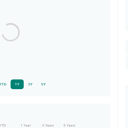
YTD
1Y
3Y
5Y
YTD
1 Year
3 Years
5 Years