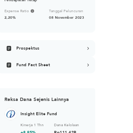
Pendapatan Tetap
Expense Ratio
Tanggal Peluncuran
2,20%
08 November 2023
Prospektus
Fund Fact Sheet
Reksa Dana Sejenis Lainnya
Insight Elite Fund
Kinerja 1 Thn
Dana Kelolaan
+8,95%
Rp111,42B