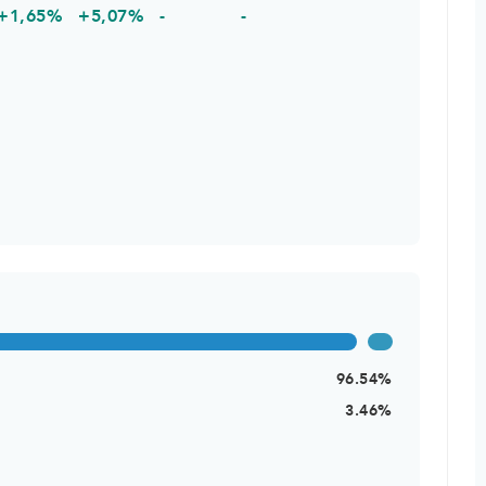
+1,65%
+5,07%
-
-
96.54%
3.46%