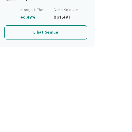
Kinerja 1 Thn
Dana Kelolaan
+6,49%
Rp1,49T
Lihat Semua