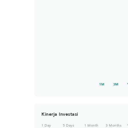
1M
3M
Kinerja Investasi
1 Day
5 Days
1 Month
3 Months