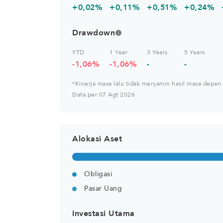
+0,02%
+0,11%
+0,51%
+0,24%
Drawdown
YTD
1 Year
3 Years
5 Years
-1,06%
-1,06%
-
-
*Kinerja masa lalu tidak menjamin hasil masa depan
Data per 07 Agt 2026
Alokasi Aset
Obligasi
Pasar Uang
Investasi Utama