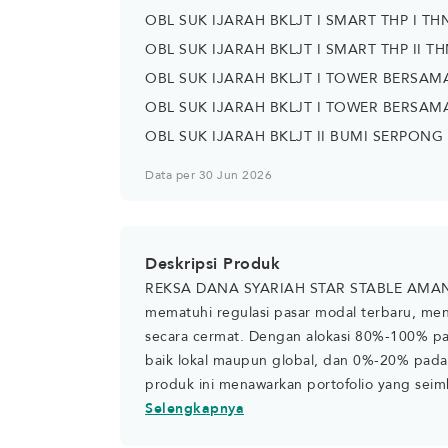
OBL SUK IJARAH BKLJT I SMART THP I TH
OBL SUK IJARAH BKLJT I SMART THP II TH
OBL SUK IJARAH BKLJT I TOWER BERSAMA
OBL SUK IJARAH BKLJT I TOWER BERSAMA
OBL SUK IJARAH BKLJT II BUMI SERPONG 
Data per 30 Jun 2026
Deskripsi Produk
REKSA DANA SYARIAH STAR STABLE AMANAH 
mematuhi regulasi pasar modal terbaru, men
secara cermat. Dengan alokasi 80%-100% pa
baik lokal maupun global, dan 0%-20% pada 
produk ini menawarkan portofolio yang sei
luar negeri STAR STABLE AMANAH SUKUK se
Selengkapnya
memastikan kepatuhan dan transparansi. Id