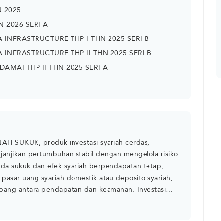
N 2025
N 2026 SERI A
 INFRASTRUCTURE THP I THN 2025 SERI B
 INFRASTRUCTURE THP II THN 2025 SERI B
DAMAI THP II THN 2025 SERI A
SUKUK, produk investasi syariah cerdas,
janjikan pertumbuhan stabil dengan mengelola risiko
da sukuk dan efek syariah berpendapatan tetap,
pasar uang syariah domestik atau deposito syariah,
mbang antara pendapatan dan keamanan. Investasi
lalu sesuai dengan hukum yang berlaku,
eal bagi investor yang mengutamakan etika dan