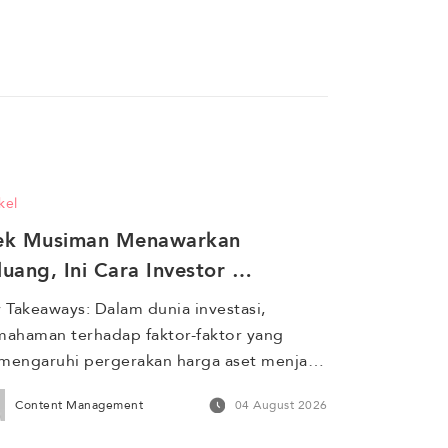
kel
ek Musiman Menawarkan 
luang, Ini Cara Investor 
ngoptimalkan Timing Investasi
 Takeaways: Dalam dunia investasi, 
ahaman terhadap faktor-faktor yang 
engaruhi pergerakan harga aset menjadi 
ci untuk mengoptimalkan hasil. Salah satu 
Content Management
04 August 2026
omena yang menarik adalah efek musiman, 
tu fenomena di mana pasar atau sektor 