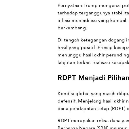
Pernyataan Trump mengenai pot
terhadap terganggunya stabilita
inflasi menjadi isu yang kembal
berkembang.
Di tengah ketegangan dagang i
hasil yang positif. Prinsip kes
menunggu hasil akhir perundin
lanjutan terkait realisasi kesepa
RDPT Menjadi Pilihan
Kondisi global yang masih dilip
defensif. Menjelang hasil akhir 
dana pendapatan tetap (RDPT) da
RDPT merupakan reksa dana yang
Berharga Negara (SBN) maupun o