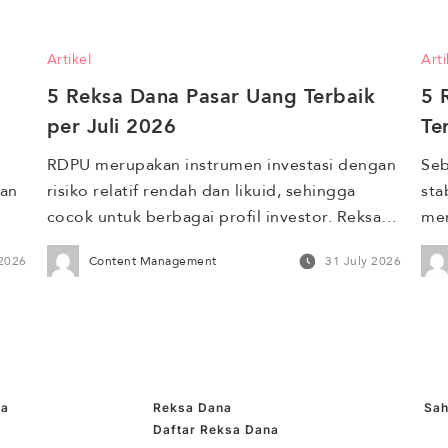
mengukur kinerja saham dengan 
ter
. 
membandingkan actual return dengan 
yan
Artikel
Arti
ma 
expected return berdasarkan risiko pasar. 
per
5 Reksa Dana Pasar Uang Terbaik 
5 
m 
Mari kita bahas lebih lanjut tentang 
mus
bagaimana menggunakan […]
ber
per Juli 2026
Te
RDPU merupakan instrumen investasi dengan 
Seb
an 
risiko relatif rendah dan likuid, sehingga 
sta
cocok untuk berbagai profil investor. Reksa 
men
dana ini 100% dialokasikan ke instrumen 
Ind
 2026
Content Management
31 July 2026
k 
pasar uang seperti deposito dan obligasi 
Man
1%. 
yang memiliki jatuh tempo kurang dari satu 
tri
tahun. Oleh karena itu, RDPU ideal untuk 
dib
i 
tujuan investasi jangka pendek dan 
men
menawarkan potensi imbal hasil lebih tinggi 
dan
dibanding […]
[…]
ma
Reksa Dana
Sa
Daftar Reksa Dana