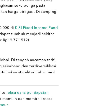
angkasan suku bunga pada
aikan harga obligasi. Di samping
0.000 di
KISI Fixed Income Fund
a dapat tumbuh menjadi sekitar
 Rp19.771.512).
obal. Di tengah ancaman tarif,
 seimbang dan terdiversifikasi
tamakan stabilitas imbal hasil
 itu
reksa dana pendapatan
t memilih dan membeli reksa
kmur
.