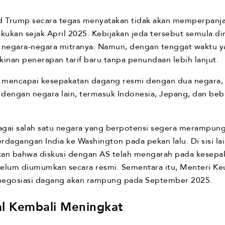
d Trump secara tegas menyatakan tidak akan memperpanja
akukan sejak April 2025. Kebijakan jeda tersebut semula 
n negara-negara mitranya. Namun, dengan tenggat waktu 
nan penerapan tarif baru tanpa penundaan lebih lanjut.
u mencapai kesepakatan dagang resmi dengan dua negara, y
 dengan negara lain, termasuk Indonesia, Jepang, dan bebe
gai salah satu negara yang berpotensi segera merampungk
dagangan India ke Washington pada pekan lalu. Di sisi lai
an bahwa diskusi dengan AS telah mengarah pada kesepaka
 belum diumumkan secara resmi. Sementara itu, Menteri K
negosiasi dagang akan rampung pada September 2025.
al Kembali Meningkat