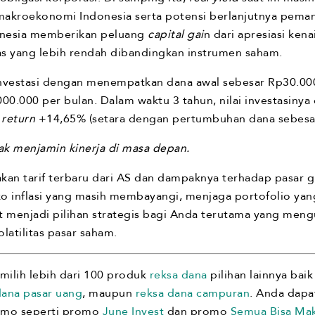
as makroekonomi Indonesia serta potensi berlanjutnya pem
donesia memberikan peluang
capital gai
n dari apresiasi ken
itas yang lebih rendah dibandingkan instrumen saham.
investasi dengan menempatkan dana awal sebesar Rp30.00
000.000 per bulan. Dalam waktu 3 tahun, nilai investasiny
i
return
+14,65% (setara dengan pertumbuhan dana sebesar
dak menjamin kinerja di masa depan.
akan tarif terbaru dari AS dan dampaknya terhadap pasar gl
ko inflasi yang masih membayangi, menjaga portofolio yang
 menjadi pilihan strategis bagi Anda terutama yang mengu
latilitas pasar saham.
ilih lebih dari 100 produk
reksa dana
pilihan lainnya baik
dana pasar uang
, maupun
reksa dana campuran
. Anda dapa
omo seperti promo
June Invest
dan promo
Semua Bisa Ma