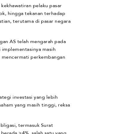
kekhawatiran pelaku pasar
sok, hingga tekanan terhadap
stian, terutama di pasar negara
ngan AS telah mengarah pada
ki implementasinya masih
tap mencermati perkembangan
tegi investasi yang lebih
 saham yang masih tinggi, reksa
ligasi, termasuk Surat
h berada >4%, salah satu yang