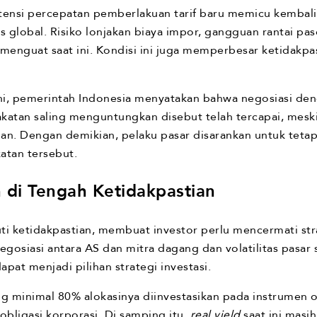
ensi percepatan pemberlakuan tarif baru memicu kembali 
s global. Risiko lonjakan biaya impor, gangguan rantai pa
i menguat saat ini. Kondisi ini juga memperbesar ketidakpa
ni, pemerintah Indonesia menyatakan bahwa negosiasi de
epakatan saling menguntungkan disebut telah tercapai, mes
gan. Dengan demikian, pelaku pasar disarankan untuk te
katan tersebut.
 di Tengah Ketidakpastian
uti ketidakpastian, membuat investor perlu mencermati stra
negosiasi antara AS dan mitra dagang dan volatilitas pasar
pat menjadi pilihan strategi investasi.
 minimal 80% alokasinya diinvestasikan pada instrumen ob
bligasi korporasi. Di samping itu,
real yield
saat ini masi