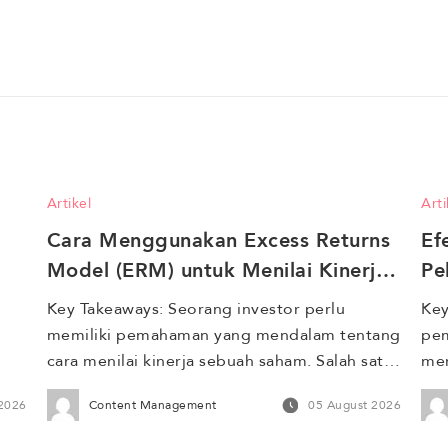
Artikel
Arti
Cara Menggunakan Excess Returns 
Ef
Model (ERM) untuk Menilai Kinerja 
Pe
Saham 
Me
Key Takeaways: Seorang investor perlu 
Key
memiliki pemahaman yang mendalam tentang 
pem
cara menilai kinerja sebuah saham. Salah satu 
mem
metode yang sering digunakan untuk menilai 
kun
 2026
Content Management
05 August 2026
kinerja saham adalah Excess Returns Model 
fen
(ERM). Model ini membantu investor 
yai