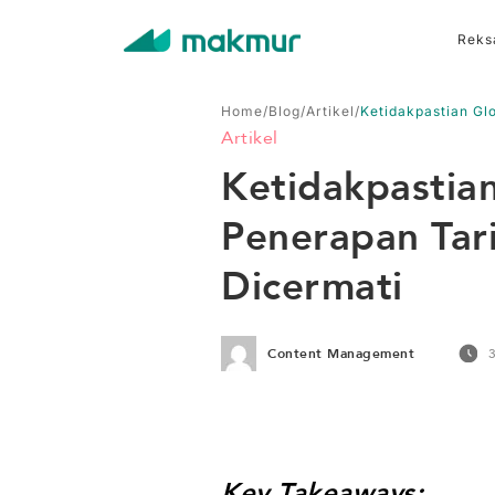
Reks
Home
/
Blog
/
Artikel
/
Ketidakpastian Glo
Artikel
Ketidakpastia
Penerapan Tarif
Dicermati
Content Management
Key Takeaways: