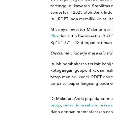
tertinggi di kawasan. Stabilit
semester II 2025 oleh Bank In
itu, RDPT juga memiliki volatil
Misalnya, Investor Makmur ber
Plus
dan rutin berinvestasi Rp3.
Rp154.771.512 dengan estimas
Disclaimer: Kinerja masa lalu ti
Itulah pembahasan terkait kebij
ketegangan geopolitik, dan risi
tetap menjadi kunci. RDPT dapat
tanpa terpapar langsung pada vo
Di Makmur, Anda juga dapat mem
tetap
,
reksa dana saham
,
reksa 
dana dengan memanfaatkan pr