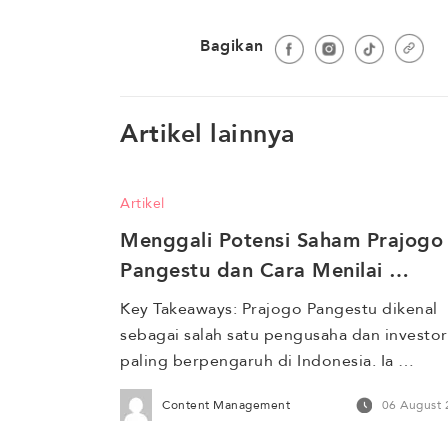
Bagikan
Artikel lainnya
Artikel
Menggali Potensi Saham Prajogo 
Pangestu dan Cara Menilai 
Risikonya
Key Takeaways: Prajogo Pangestu dikenal 
sebagai salah satu pengusaha dan investor 
paling berpengaruh di Indonesia. Ia 
merupakan pendiri sekaligus pemegang 
Content Management
06 August
saham utama Grup Barito, sebuah 
konglomerasi yang memiliki lini bisnis di 