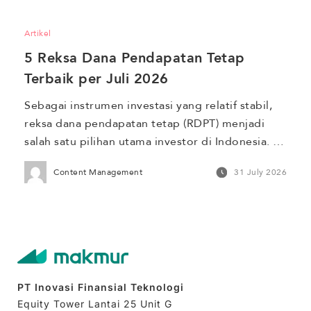
itu, RDPU ideal untuk tujuan investasi jangka 
pendek dan menawarkan potensi imbal hasil 
Artikel
lebih tinggi dibanding […]
5 Reksa Dana Pendapatan Tetap 
Terbaik per Juli 2026
Sebagai instrumen investasi yang relatif stabil, 
reksa dana pendapatan tetap (RDPT) menjadi 
salah satu pilihan utama investor di Indonesia. 
Hal ini tercermin dari Asset Under Management 
Content Management
31 July 2026
(AUM) yang mencapai Rp223,37 triliun per Juni 
2026. Meskipun turun 7,19% dibandingkan Mei 
2026, AUM RDPT masih menjadi yang terbesar di 
antara jenis reksa dana konvensional lainnya. 
Untuk memastikan […]
PT Inovasi Finansial Teknologi
Equity Tower Lantai 25 Unit G