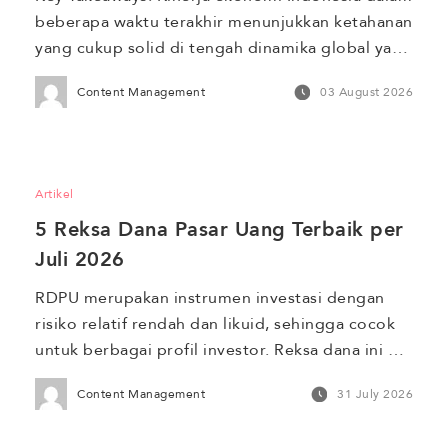
beberapa waktu terakhir menunjukkan ketahanan 
yang cukup solid di tengah dinamika global yang 
tidak menentu. Sepanjang tahun 2025, 
Content Management
03 August 2026
pertumbuhan Produk Domestik Bruto (PDB) 
tercatat sebesar 5,11%. Pertumbuhan ini 
ditopang oleh sektor investasi dan ekspor yang 
tetap ekspansif di tengah tekanan geopolitik 
Artikel
seperti perang dagang AS–China. Memasuki 
5 Reksa Dana Pasar Uang Terbaik per 
tahun 2026, proyeksi […]
Juli 2026
RDPU merupakan instrumen investasi dengan 
risiko relatif rendah dan likuid, sehingga cocok 
untuk berbagai profil investor. Reksa dana ini 
100% dialokasikan ke instrumen pasar uang 
Content Management
31 July 2026
seperti deposito dan obligasi yang memiliki 
jatuh tempo kurang dari satu tahun. Oleh karena 