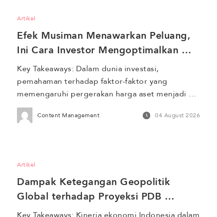
dengan expected return berdasarkan risiko 
Artikel
pasar. Mari kita bahas lebih lanjut tentang 
Efek Musiman Menawarkan Peluang, 
bagaimana menggunakan […]
Ini Cara Investor Mengoptimalkan 
Timing Investasi
Key Takeaways: Dalam dunia investasi, 
pemahaman terhadap faktor-faktor yang 
memengaruhi pergerakan harga aset menjadi 
kunci untuk mengoptimalkan hasil. Salah satu 
Content Management
04 August 2026
fenomena yang menarik adalah efek musiman, 
yaitu fenomena di mana pasar atau sektor 
tertentu mengalami perubahan performa yang 
dapat diprediksi berdasarkan waktu atau 
Artikel
periode tertentu dalam setahun. Efek musiman 
Dampak Ketegangan Geopolitik 
sering kali memberikan peluang berharga bagi 
[…]
Global terhadap Proyeksi PDB 
Indonesia 2026
Key Takeaways: Kinerja ekonomi Indonesia dalam 