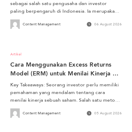
sebagai salah satu pengusaha dan investor 
paling berpengaruh di Indonesia. Ia merupakan 
pendiri sekaligus pemegang saham utama Grup 
Content Management
06 August 2026
Barito, sebuah konglomerasi yang memiliki lini 
bisnis di sektor energi terbarukan, petrokimia, 
pertambangan, infrastruktur, hingga utilitas. 
Berkat ekspansi bisnis yang konsisten selama 
Artikel
puluhan tahun, namanya kerap masuk dalam 
Cara Menggunakan Excess Returns 
daftar orang terkaya di […]
Model (ERM) untuk Menilai Kinerja 
Saham 
Key Takeaways: Seorang investor perlu memiliki 
pemahaman yang mendalam tentang cara 
menilai kinerja sebuah saham. Salah satu metode 
yang sering digunakan untuk menilai kinerja 
Content Management
05 August 2026
saham adalah Excess Returns Model (ERM). 
Model ini membantu investor mengukur kinerja 
saham dengan membandingkan actual return 