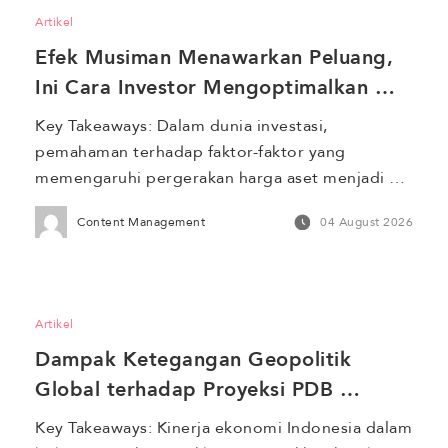
dengan expected return berdasarkan risiko 
Artikel
pasar. Mari kita bahas lebih lanjut tentang 
Efek Musiman Menawarkan Peluang, 
bagaimana menggunakan […]
Ini Cara Investor Mengoptimalkan 
Timing Investasi
Key Takeaways: Dalam dunia investasi, 
pemahaman terhadap faktor-faktor yang 
memengaruhi pergerakan harga aset menjadi 
kunci untuk mengoptimalkan hasil. Salah satu 
Content Management
04 August 2026
fenomena yang menarik adalah efek musiman, 
yaitu fenomena di mana pasar atau sektor 
tertentu mengalami perubahan performa yang 
dapat diprediksi berdasarkan waktu atau 
Artikel
periode tertentu dalam setahun. Efek musiman 
Dampak Ketegangan Geopolitik 
sering kali memberikan peluang berharga bagi 
[…]
Global terhadap Proyeksi PDB 
Indonesia 2026
Key Takeaways: Kinerja ekonomi Indonesia dalam 