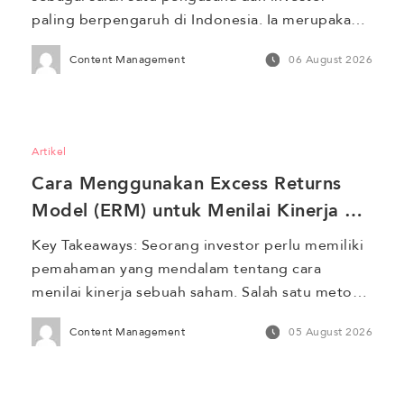
paling berpengaruh di Indonesia. Ia merupakan 
pendiri sekaligus pemegang saham utama Grup 
Content Management
06 August 2026
Barito, sebuah konglomerasi yang memiliki lini 
bisnis di sektor energi terbarukan, petrokimia, 
pertambangan, infrastruktur, hingga utilitas. 
Berkat ekspansi bisnis yang konsisten selama 
Artikel
puluhan tahun, namanya kerap masuk dalam 
Cara Menggunakan Excess Returns 
daftar orang terkaya di […]
Model (ERM) untuk Menilai Kinerja 
Saham 
Key Takeaways: Seorang investor perlu memiliki 
pemahaman yang mendalam tentang cara 
menilai kinerja sebuah saham. Salah satu metode 
yang sering digunakan untuk menilai kinerja 
Content Management
05 August 2026
saham adalah Excess Returns Model (ERM). 
Model ini membantu investor mengukur kinerja 
saham dengan membandingkan actual return 