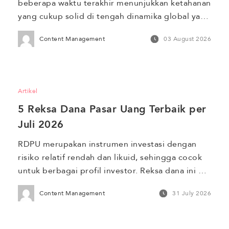
beberapa waktu terakhir menunjukkan ketahanan 
yang cukup solid di tengah dinamika global yang 
tidak menentu. Sepanjang tahun 2025, 
Content Management
03 August 2026
pertumbuhan Produk Domestik Bruto (PDB) 
tercatat sebesar 5,11%. Pertumbuhan ini 
ditopang oleh sektor investasi dan ekspor yang 
tetap ekspansif di tengah tekanan geopolitik 
Artikel
seperti perang dagang AS–China. Memasuki 
5 Reksa Dana Pasar Uang Terbaik per 
tahun 2026, proyeksi […]
Juli 2026
RDPU merupakan instrumen investasi dengan 
risiko relatif rendah dan likuid, sehingga cocok 
untuk berbagai profil investor. Reksa dana ini 
100% dialokasikan ke instrumen pasar uang 
Content Management
31 July 2026
seperti deposito dan obligasi yang memiliki 
jatuh tempo kurang dari satu tahun. Oleh karena 
itu, RDPU ideal untuk tujuan investasi jangka 