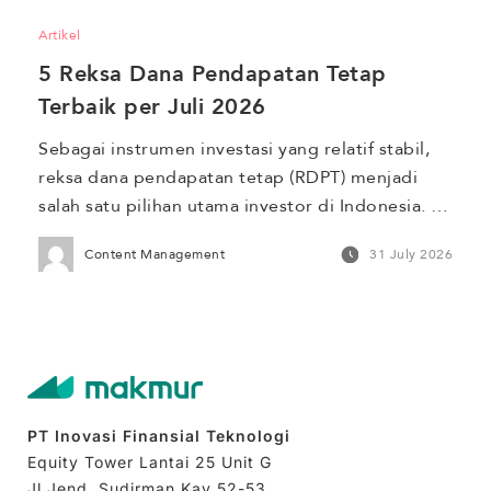
pendek dan menawarkan potensi imbal hasil 
Artikel
lebih tinggi dibanding […]
5 Reksa Dana Pendapatan Tetap 
Terbaik per Juli 2026
Sebagai instrumen investasi yang relatif stabil, 
reksa dana pendapatan tetap (RDPT) menjadi 
salah satu pilihan utama investor di Indonesia. 
Hal ini tercermin dari Asset Under Management 
Content Management
31 July 2026
(AUM) yang mencapai Rp223,37 triliun per Juni 
2026. Meskipun turun 7,19% dibandingkan Mei 
2026, AUM RDPT masih menjadi yang terbesar di 
antara jenis reksa dana konvensional lainnya. 
Untuk memastikan […]
PT Inovasi Finansial Teknologi
Equity Tower Lantai 25 Unit G
Jl Jend. Sudirman Kav 52-53