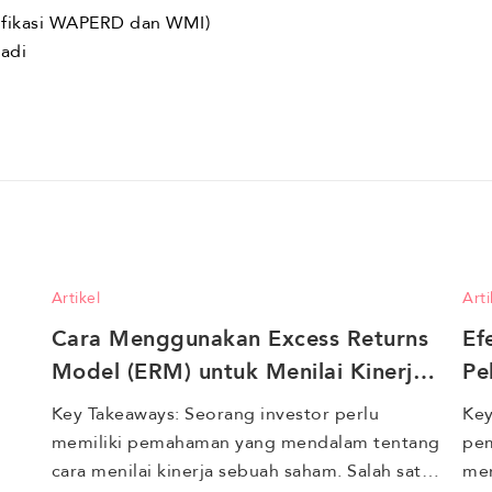
tifikasi WAPERD dan WMI)
adi
Artikel
Arti
Cara Menggunakan Excess Returns 
Ef
Model (ERM) untuk Menilai Kinerja 
Pe
Saham 
Me
Key Takeaways: Seorang investor perlu 
Key
memiliki pemahaman yang mendalam tentang 
pem
cara menilai kinerja sebuah saham. Salah satu 
mem