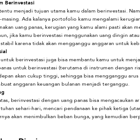
 Berinvestasi
ntu menjadi tujuan utama kamu dalam berinvestasi. Namun,
masing. Ada kalanya portofolio kamu mengalami kerugian a
nakan uang panas, kerugian yang kamu alami pasti akan 
mun, jika kamu berinvestasi menggunakan uang dingin at
stabil karena tidak akan mengganggu anggaran untuk keb
ial
ntuk berinvestasi juga bisa membantu kamu untuk menjaga
as untuk berinvestasi (terutama di instrumen dengan risi
a depan akan cukup tinggi, sehingga bisa mengganggu arus 
mbuat anggaran keuangan bulanan menjadi terganggu.
ng
 atas, berinvestasi dengan uang panas bisa mengacaukan a
uhan sehari-hari, mencari pendanaan ke pihak ketiga (utan
irnya akan menimbulkan beban bunga, yang kemudian ber