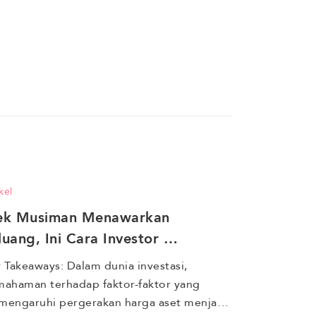
kel
ek Musiman Menawarkan 
luang, Ini Cara Investor 
ngoptimalkan Timing Investasi
 Takeaways: Dalam dunia investasi, 
ahaman terhadap faktor-faktor yang 
engaruhi pergerakan harga aset menjadi 