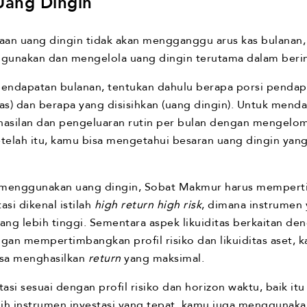
Uang Dingin
aan uang dingin tidak akan mengganggu arus kas bulana
gunakan dan mengelola uang dingin terutama dalam berinve
pendapatan bulanan, tentukan dahulu berapa porsi penda
as) dan berapa yang disisihkan (uang dingin). Untuk mend
hasilan dan pengeluaran rutin per bulan dengan mengelo
Setelah itu, kamu bisa mengetahui besaran uang dingin yang
i menggunakan uang dingin, Sobat Makmur harus memperti
asi dikenal istilah
high return high risk
, dimana instrumen
yang lebih tinggi. Sementara aspek likuiditas berkaitan 
ngan mempertimbangkan profil risiko dan likuiditas aset
isa menghasilkan
return
yang maksimal.
tasi sesuai dengan profil risiko dan horizon waktu, baik i
 instrumen investasi yang tepat, kamu juga menggunakan