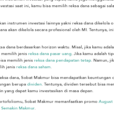
vestasi saat ini, kamu bisa memilih reksa dana sebagai sa
n instrumen investasi lainnya yakni reksa dana dikelola o
ana akan dikelola secara profesional oleh MI. Tentunya, 
ksa dana berdasarkan horizon waktu. Misal, jika kamu adal
 memilih jenis
reksa dana pasar uang
. Jika kamu adalah ti
isa memilih jenis
reksa dana pendapatan tetap
. Namun, ji
ih jenis
reksa dana saham
.
 reksa dana, Sobat Makmur bisa mendapatkan keuntungan da
tungan berupa
dividen
. Tentunya, dividen tersebut bisa m
in yang dapat kamu investasikan di masa depan.
portofoliomu, Sobat Makmur memanfaatkan promo
August 
o
Semakin Makmur
.