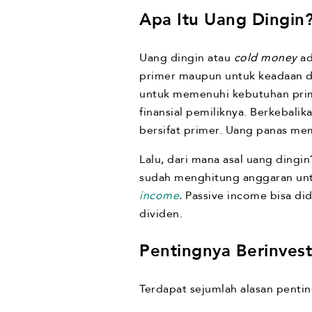
Apa Itu Uang Dingin
Uang dingin atau
cold money
ad
primer maupun untuk keadaan da
untuk memenuhi kebutuhan prim
finansial pemiliknya. Berkebal
bersifat primer. Uang panas me
Lalu, dari mana asal uang dingin
sudah menghitung anggaran untuk
income
.
Passive income bisa did
dividen.
Pentingnya Berinves
Terdapat sejumlah alasan penti