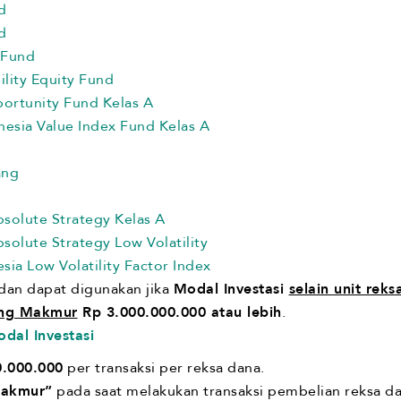
d
d
 Fund
ility Equity Fund
portunity Fund Kelas A
nesia Value Index Fund Kelas A
ang
solute Strategy Kelas A
olute Strategy Low Volatility
ia Low Volatility Factor Index
dan dapat digunakan jika
Modal Investasi
selain unit reks
ing Makmur
Rp 3.000.000.000 atau lebih
.
dal Investasi
0.000.000
per transaksi per reksa dana.
Makmur”
pada saat melakukan transaksi pembelian reksa d