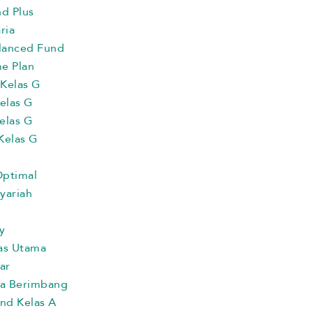
nd Plus
ria
alanced Fund
e Plan
Kelas G
elas G
elas G
Kelas G
Optimal
yariah
y
as Utama
ar
na Berimbang
und Kelas A