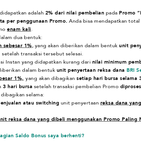
 didapatkan adalah
2% dari nilai pembelian
pada
Promo “
uta per penggunaan Promo.
Anda bisa mendapatkan total 
omo
enam kali
.
dalam dua bentuk:
an sebesar 1%
, yang akan diberikan dalam bentuk
unit pen
o
setelah transaksi tersebut selesai.
si Instan yang didapatkan kurang dari
nilai minimum pemb
 diberikan dalam bentuk
unit penyertaan reksa dana
BRI S
besar 1%,
yang
akan dibagikan
setiap hari bursa selama 
am
3 hari bursa
setelah transaksi pembelian Promo
diproses
 dibagikan selama:
enjualan atau switching
unit penyertaan
reksa dana yan
unit reksa dana yang dibeli menggunakan Promo Paling
ian Saldo Bonus saya berhenti?