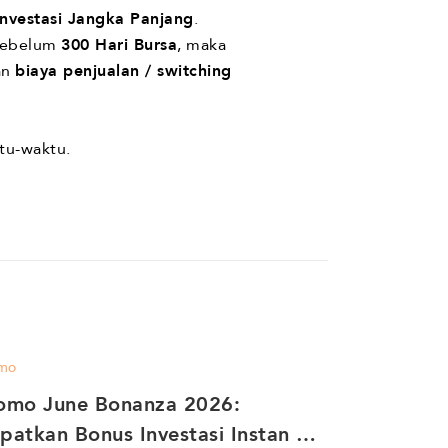
nvestasi Jangka Panjang
.
 sebelum
300 Hari Bursa
, maka
an
biaya penjualan / switching
tu-waktu.
mo
omo June Bonanza 2026: 
patkan Bonus Investasi Instan 