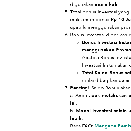
digunakan
enam
kali
.
Total bonus investasi yang
maksimum bonus
Rp 10 J
apabila menggunakan pr
Bonus investasi diberikan 
Bonus Investasi Inst
menggunakan Prom
Apabila Bonus Investa
Investasi Instan akan
Total Saldo Bonus se
mulai dibagikan dal
Penting!
Saldo Bonus akan
a. Anda
tidak melakukan p
ini
.
b.
Modal Investasi
selain 
lebih.
Baca FAQ:
Mengapa Pembag