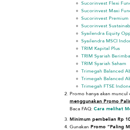
Sucorinvest Flexi Fun
Sucorinvest Maxi Fun
Sucorinvest Premium
Sucorinvest Sustainab
Syailendra Equity Op
Syailendra MSCI Indo
TRIM Kapital Plus
TRIM Syariah Berimb
TRIM Syariah Saham
Trimegah Balanced Ab
Trimegah Balanced Abs
Trimegah FTSE Indones
Promo hanya akan muncul 
menggunakan Promo Pal
Baca FAQ:
Cara melihat Mo
Minimum pembelian
Rp 1
Gunakan
Promo “Paling 