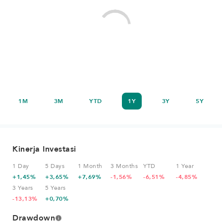
1M
3M
YTD
1Y
3Y
5Y
Kinerja Investasi
1 Day
5 Days
1 Month
3 Months
YTD
1 Year
+1,45%
+3,65%
+7,69%
-1,56%
-6,51%
-4,85%
3 Years
5 Years
-13,13%
+0,70%
Drawdown