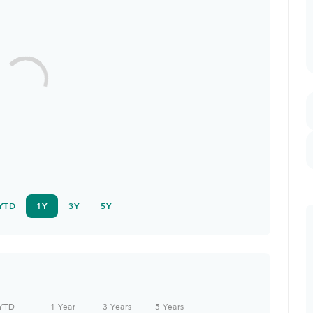
YTD
1Y
3Y
5Y
YTD
1 Year
3 Years
5 Years