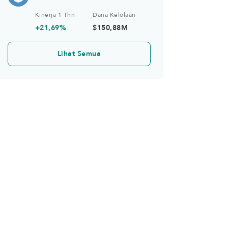
Equity USD
Kinerja 1 Thn
Dana Kelolaan
+21,69%
$150,88M
Lihat Semua