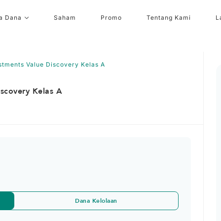
a Dana
Saham
Promo
Tentang Kami
L
stments Value Discovery Kelas A
iscovery Kelas A
Dana Kelolaan