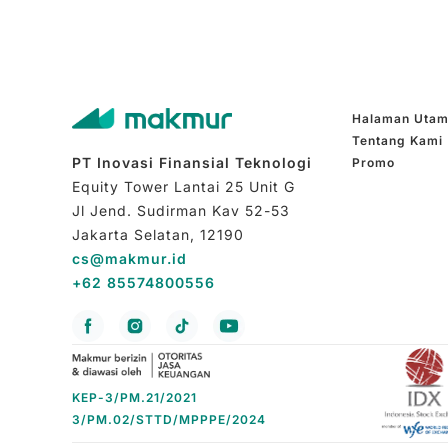
(seratus persen) dari Nilai Aktiva Bersih pad
Penawaran Umum dan/atau diperdagangkan di
dan minimum 0% (nol persen) dan maksimum 2
pada Efek bersifat utang yang diterbitkan o
yang dijual dalam Penawaran Umum dan/atau
Halaman Uta
maupun di luar negeri dan/atau instrumen 
Tentang Kami
tempo kurang dari 1 (satu) tahun dan/atau 
PT Inovasi Finansial Teknologi
Promo
peraturan perundang-undangan yang berlaku 
Equity Tower Lantai 25 Unit G
negeri, REKSA DANA EASTSPRING INVEST
Jl Jend. Sudirman Kav 52-53
peraturan perundang-undangan yang berlak
Jakarta Selatan, 12190
penerbitan Efek luar negeri tersebut
cs@makmur.id
+62 85574800556
KEP-3/PM.21/2021
3/PM.02/STTD/MPPPE/2024