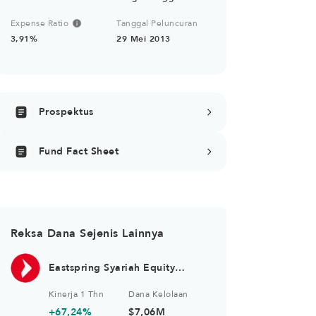
Expense Ratio
Tanggal Peluncuran
3,91%
29 Mei 2013
Prospektus
Fund Fact Sheet
Reksa Dana Sejenis Lainnya
Eastspring Syariah Equity
Islamic Asia Pacific USD Kelas
Kinerja 1 Thn
Dana Kelolaan
A
+67,24%
$7,06M