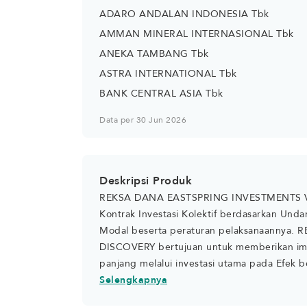
ADARO ANDALAN INDONESIA Tbk
AMMAN MINERAL INTERNASIONAL Tbk
ANEKA TAMBANG Tbk
ASTRA INTERNATIONAL Tbk
BANK CENTRAL ASIA Tbk
Data per 30 Jun 2026
Deskripsi Produk
REKSA DANA EASTSPRING INVESTMENTS VA
Kontrak Investasi Kolektif berdasarkan Un
Modal beserta peraturan pelaksanaanny
DISCOVERY bertujuan untuk memberikan imba
panjang melalui investasi utama pada Efek be
DANA EASTSPRING INVESTMENTS VALUE DIS
Selengkapnya
komposisi portofolio investasi yaitu mini