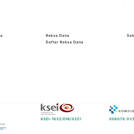
a Efek bersifat ekuitas korporasi yang dijual dalam
 Bursa Efek baik di dalam maupun di luar negeri;
0% (dua puluh persen) dari Nilai Aktiva Bersih
leh Pemerintah Republik Indonesia dan/atau korporasi
 diperdagangkan di Bursa Efek baik di dalam
ma
Reksa Dana
Sa
pasar uang dalam negeri yang mempunyai jatuh
Daftar Reksa Dana
deposito berdenominasi Rupiah; sesuai dengan
di Indonesia. Dalam hal berinvestasi pada Efek luar
MENTS VALUE DISCOVERY akan mengacu kepada
u di Indonesia dan hukum Negara yang mendasari
KSEI-1632/DIR/0221
006079.01/