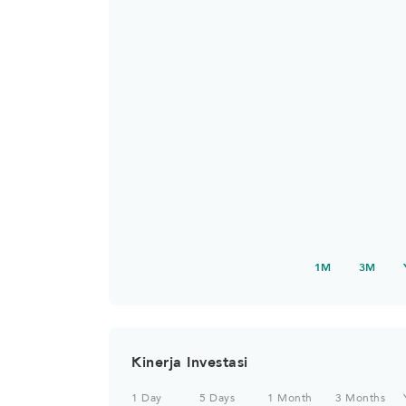
1M
3M
Kinerja Investasi
1 Day
5 Days
1 Month
3 Months