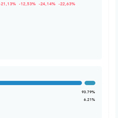
-21,13%
-12,53%
-24,14%
-22,63%
93.79%
6.21%