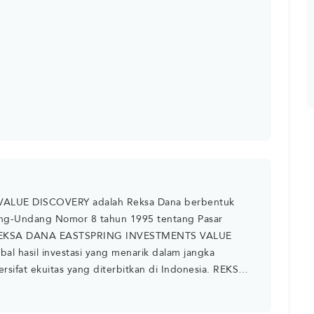
LUE DISCOVERY adalah Reksa Dana berbentuk
dang-Undang Nomor 8 tahun 1995 tentang Pasar
a. REKSA DANA EASTSPRING INVESTMENTS VALUE
l hasil investasi yang menarik dalam jangka
rsifat ekuitas yang diterbitkan di Indonesia. REKSA
COVERY akan melakukan investasi dengan
mum 80% (delapan puluh persen) dan maksimum 100%