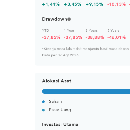
+1,44%
+3,45%
+9,15%
-10,13%
Drawdown
YTD
1 Year
3 Years
5 Years
-37,85%
-37,85%
-38,88%
-46,01%
*Kinerja masa lalu tidak menjamin hasil masa depan
Data per 07 Agt 2026
Alokasi Aset
Saham
Pasar Uang
Investasi Utama