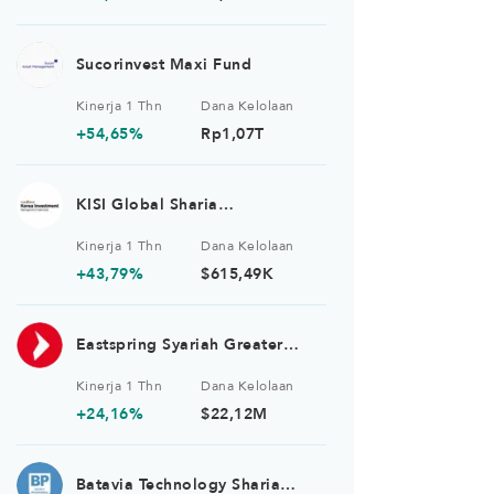
Sucorinvest Maxi Fund
Kinerja 1 Thn
Dana Kelolaan
+54,65%
Rp1,07T
KISI Global Sharia
Transformative Technology
Kinerja 1 Thn
Dana Kelolaan
Equity Fund USD
+43,79%
$615,49K
Eastspring Syariah Greater
China Equity USD Kelas A
Kinerja 1 Thn
Dana Kelolaan
+24,16%
$22,12M
Batavia Technology Sharia