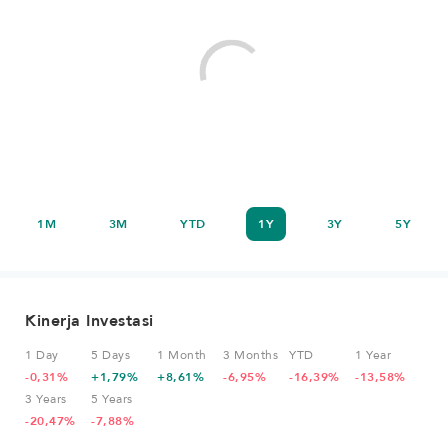
1M
3M
YTD
1Y
3Y
5Y
Kinerja Investasi
1 Day
5 Days
1 Month
3 Months
YTD
1 Year
-0,31%
+1,79%
+8,61%
-6,95%
-16,39%
-13,58%
3 Years
5 Years
-20,47%
-7,88%