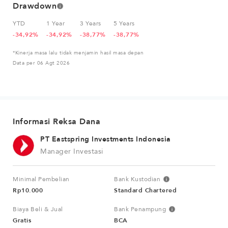
Drawdown
YTD
1 Year
3 Years
5 Years
-34,92%
-34,92%
-38,77%
-38,77%
*Kinerja masa lalu tidak menjamin hasil masa depan
Data per 06 Agt 2026
Informasi Reksa Dana
PT Eastspring Investments Indonesia
Manager Investasi
Minimal Pembelian
Bank Kustodian
Rp10.000
Standard Chartered
Biaya Beli & Jual
Bank Penampung
Gratis
BCA