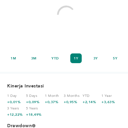
1M
3M
YTD
1Y
3Y
5Y
Kinerja Investasi
1 Day
5 Days
1 Month
3 Months
YTD
1 Year
+0,01%
+0,09%
+0,37%
+0,95%
+2,14%
+3,63%
3 Years
5 Years
+12,22%
+18,49%
Drawdown