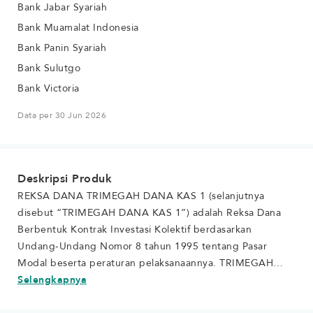
Bank Jabar Syariah
Bank Muamalat Indonesia
Bank Panin Syariah
Bank Sulutgo
Bank Victoria
Data per 30 Jun 2026
Deskripsi Produk
REKSA DANA TRIMEGAH DANA KAS 1 (selanjutnya
disebut “TRIMEGAH DANA KAS 1”) adalah Reksa Dana
Berbentuk Kontrak Investasi Kolektif berdasarkan
Undang-Undang Nomor 8 tahun 1995 tentang Pasar
Modal beserta peraturan pelaksanaannya. TRIMEGAH
DANA KAS 1 bertujuan untuk memenuhi kebutuhan
Selengkapnya
likuiditas tunai dalam waktu singkat dengan potensi