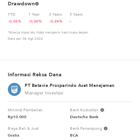
Drawdown
YTD
1 Year
3 Years
5 Years
-0,06%
-0,06%
-0,24%
-
*Kinerja masa lalu tidak menjamin hasil masa depan
Data per 06 Agt 2026
Informasi Reksa Dana
PT Batavia Prosperindo Aset Manajemen
Manager Investasi
Minimal Pembelian
Bank Kustodian
Rp10.000
Deutsche Bank
Biaya Beli & Jual
Bank Penampung
Gratis
BCA