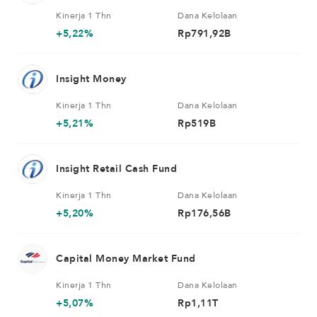
yang berlaku di Indonesia. Dalam hal berinvestasi pada
Kinerja 1 Thn
Dana Kelolaan
Efek luar negeri, Manajer Investasi wajib memastikan
+5,22%
Rp791,92B
kegiatan investasi BATAVIA DANA KAS SYARIAH pada
Efek luar negeri tidak akan bertentangan dengan
ketentuan hukum dan peraturan yang berlaku di
Insight Money
Indonesia dan hukum Negara yang mendasari penerbitan
Kinerja 1 Thn
Dana Kelolaan
Efek luar negeri tersebut.
+5,21%
Rp519B
Insight Retail Cash Fund
Kinerja 1 Thn
Dana Kelolaan
+5,20%
Rp176,56B
Capital Money Market Fund
Kinerja 1 Thn
Dana Kelolaan
+5,07%
Rp1,11T