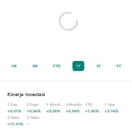
1M
3M
YTD
1Y
3Y
5Y
Kinerja Investasi
1 Day
5 Days
1 Month
3 Months
YTD
1 Year
+0,01%
+0,06%
+0,29%
+0,54%
+1,43%
+3,14%
3 Years
5 Years
+11,97%
-