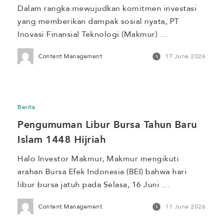
U-DETECT Jakarta di SMAN 48 
Dalam rangka mewujudkan komitmen investasi 
Jakarta
yang memberikan dampak sosial nyata, PT 
Inovasi Finansial Teknologi (Makmur) 
berkolaborasi dengan PT Insight Investments 
Content Management
17 June 2026
Management (IIM) menggelar program Jakarta 
Weather Detective (U-DETECT Jakarta) di SMAN 
48 Jakarta pada 17 Juni 2026. Program U-
DETECT melibatkan 30 siswa dalam 15 kelompok 
Berita
untuk memantau kondisi lingkungan sekaligus 
Pengumuman Libur Bursa Tahun Baru 
memperkuat literasi Sains, Teknologi, Rekayasa, 
[…]
Islam 1448 Hijriah
Halo Investor Makmur, Makmur mengikuti 
arahan Bursa Efek Indonesia (BEI) bahwa hari 
libur bursa jatuh pada Selasa, 16 Juni 
2026 bertepatan dengan 1 Muharam Tahun Baru 
Content Management
11 June 2026
Islam 1448 Hijriah. Berikut penyesuaian kegiatan 