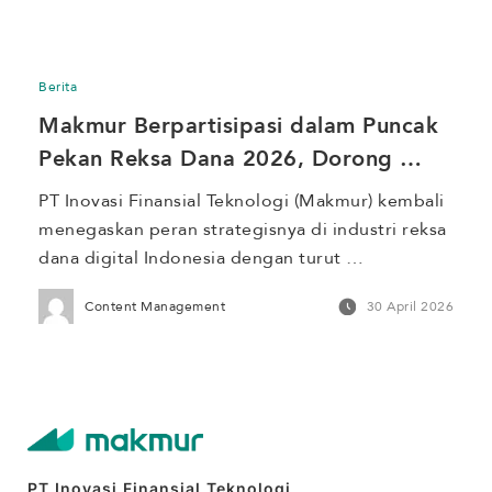
Kenaikan Yesus Kristus. Berikut penyesuaian 
kegiatan operasional Makmur selama periode 
libur bursa. Proses verifikasi identitas yang 
Berita
diajukan pada Rabu, 13 Mei 2026 […]
Makmur Berpartisipasi dalam Puncak 
Pekan Reksa Dana 2026, Dorong 
Literasi Investasi
PT Inovasi Finansial Teknologi (Makmur) kembali 
menegaskan peran strategisnya di industri reksa 
dana digital Indonesia dengan turut 
berpartisipasi dalam peresmian Program 
Content Management
30 April 2026
Investasi Terencana dan Berkala (PINTAR) Reksa 
Dana di Main Hall Bursa Efek Indonesia, Jakarta, 
pada 27 April 2026. Acara ini diresmikan 
langsung oleh Menteri Koordinator Bidang 
Perekonomian RI Airlangga Hartarto, Menteri 
Keuangan Purbaya Yudhi […]
PT Inovasi Finansial Teknologi