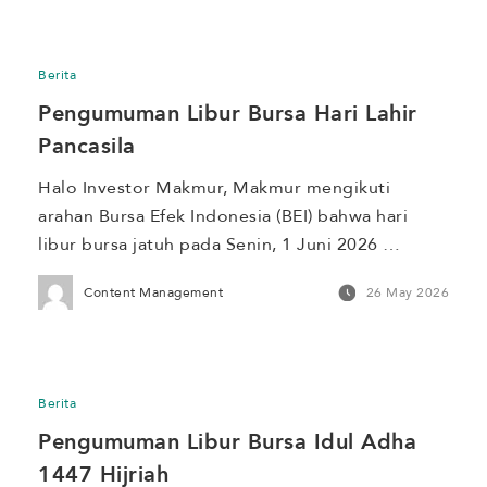
operasional Makmur selama periode libur bursa. 
Proses verifikasi identitas yang diajukan 
pada Senin, 15 Juni 2026 setelah jam 
Berita
operasional dan selama periode libur bursa akan 
Pengumuman Libur Bursa Hari Lahir 
diproses kembali pada Rabu, 17 […]
Pancasila
Halo Investor Makmur, Makmur mengikuti 
arahan Bursa Efek Indonesia (BEI) bahwa hari 
libur bursa jatuh pada Senin, 1 Juni 2026 
bertepatan dengan Hari Lahir Pancasila. Berikut 
Content Management
26 May 2026
penyesuaian kegiatan operasional Makmur 
selama periode libur bursa. Proses verifikasi 
identitas yang diajukan pada Jumat, 29 Mei 2026 
setelah jam operasional dan selama periode 
Berita
libur bursa akan diproses kembali […]
Pengumuman Libur Bursa Idul Adha 
1447 Hijriah