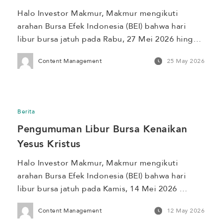
Halo Investor Makmur, Makmur mengikuti 
arahan Bursa Efek Indonesia (BEI) bahwa hari 
libur bursa jatuh pada Rabu, 27 Mei 2026 hingga 
Kamis, 28 Mei 2026 bertepatan dengan Hari 
Content Management
25 May 2026
Raya Idul Adha 1447 Hijriah dan Cuti Bersama 
Hari Raya Idul Adha 1447 Hijriah. Berikut 
penyesuaian kegiatan operasional Makmur 
selama periode libur bursa. Proses verifikasi 
Berita
identitas yang […]
Pengumuman Libur Bursa Kenaikan 
Yesus Kristus
Halo Investor Makmur, Makmur mengikuti 
arahan Bursa Efek Indonesia (BEI) bahwa hari 
libur bursa jatuh pada Kamis, 14 Mei 2026 
hingga Jumat, 15 Mei 2026 bertepatan dengan 
Content Management
12 May 2026
Kenaikan Yesus Kristus dan Cuti Bersama 