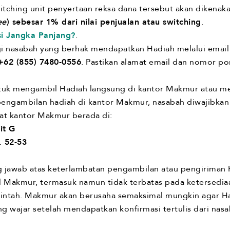
witching unit penyertaan reksa dana tersebut akan dikenak
ee
) sebesar 1% dari nilai penjualan atau switching
.
si Jangka Panjang?
.
nasabah yang berhak mendapatkan Hadiah melalui emai
+62 (855) 7480-0556
. Pastikan alamat email dan nomor po
uk mengambil Hadiah langsung di kantor Makmur atau mem
pengambilan hadiah di kantor Makmur, nasabah diwajibk
at kantor Makmur berada di:
it G
. 52-53
 jawab atas keterlambatan pengambilan atau pengiriman 
rol Makmur, termasuk namun tidak terbatas pada ketersedi
erintah. Makmur akan berusaha semaksimal mungkin agar Ha
ng wajar setelah mendapatkan konfirmasi tertulis dari n