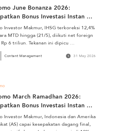
omo June Bonanza 2026: 
patkan Bonus Investasi Instan 
ngga Rp 100 Juta!
o Investor Makmur, IHSG terkoreksi 12,4% 
ara MTD hingga (21/5), diikuti net foreign 
l Rp 6 triliun. Tekanan ini dipicu 
alancing MSCI dan kebijakan ekspor 
Content Management
31 May 2026
oditas satu pintu melalui pemerintah. 
i sisi global, The Fed membuka peluang 
aikan suku bunga, sementara BI menaikkan 
u bunga acuan ke 5,25% untuk menjaga 
mo
bilitas rupiah. Di tengah volatilitas […]
omo March Ramadhan 2026: 
patkan Bonus Investasi Instan 
ngga Rp 100 Juta!
o Investor Makmur, Indonesia dan Amerika 
ikat (AS) capai kesepakatan dagang final, 