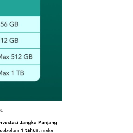
x.
Investasi Jangka Panjang
.
g sebelum
1 tahun
, maka