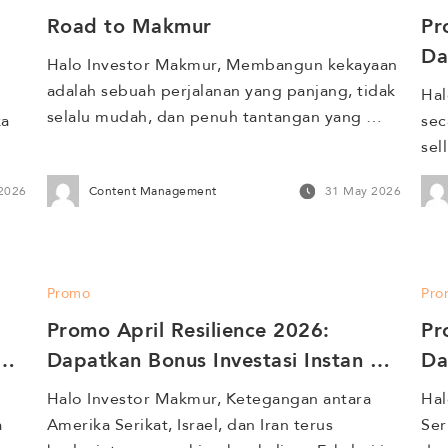
Road to Makmur
Pr
Da
Halo Investor Makmur, Membangun kekayaan 
Hi
adalah sebuah perjalanan yang panjang, tidak 
Hal
selalu mudah, dan penuh tantangan yang 
a 
sec
tidak dapat diprediksi. Di tengah dunia yang 
sel
bergerak semakin cepat, setiap keputusan 
reb
2026
Content Management
31 May 2026
investasi menuntut kesabaran dan konsistensi 
kom
yang tidak semua orang mampu 
Dar
pertahankan.  Makmur memahami 
ken
kompleksitas perjalanan tersebut, dan 
suk
Promo
Pro
menyadari bahwa di balik setiap portofolio 
 
sta
yang dibangun, terdapat […]
Promo April Resilience 2026: 
Pr
Dapatkan Bonus Investasi Instan 
Da
Hingga Rp 100 Juta!
Hi
Halo Investor Makmur, Ketegangan antara 
Hal
 
Amerika Serikat, Israel, dan Iran terus 
Ser