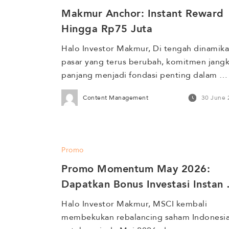
Makmur Anchor: Instant Reward 
Hingga Rp75 Juta
Halo Investor Makmur, Di tengah dinamika 
pasar yang terus berubah, komitmen jangk
panjang menjadi fondasi penting dalam 
membangun kekayaan yang berkelanjutan. 
Content Management
30 June 
Konsistensi dan keyakinan untuk tetap 
berinvestasi sering kali menjadi pembeda 
antara tujuan yang tercapai dan yang 
tertunda. Sebagai bentuk apresiasi atas 
Promo
komitmen tersebut, Makmur menghadirkan
Promo Momentum May 2026: 
Makmur Anchor. Program yang dirancang 
untuk memberikan apresiasi kepada […]
Dapatkan Bonus Investasi Instan 
Hingga Rp 100 Juta!
Halo Investor Makmur, MSCI kembali 
membekukan rebalancing saham Indonesia