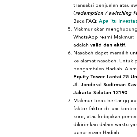
transaksi penjualan atau s
(
redemption / switching f
Baca FAQ:
Apa itu Investa
Makmur akan menghubungi 
WhatsApp resmi Makmur:
adalah
valid dan aktif
.
Nasabah dapat memilih unt
ke alamat nasabah. Untuk 
pengambilan Hadiah. Alam
Equity Tower Lantai 25 Un
Jl. Jenderal Sudirman Kav
Jakarta Selatan 12190
Makmur tidak bertanggung
faktor-faktor di luar kont
kurir, atau kebijakan pem
dikirimkan dalam waktu ya
penerimaan Hadiah.