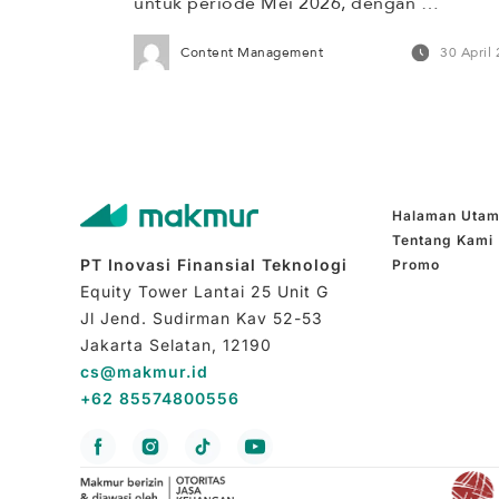
untuk periode Mei 2026, dengan 
pengumuman evaluasi final pada Juni 2026.
Content Management
30 April
Kebijakan ini berpotensi menahan aliran da
pasif global ke pasar ekuitas, sejalan denga
koreksi IHSG sebesar 18,2% dan net foreig
sell yang mencapai Rp47,2 triliun secara Y
(per 28 April 2026). Di tengah tekanan pada
[…]
Halaman Uta
Tentang Kami
PT Inovasi Finansial Teknologi
Promo
Equity Tower Lantai 25 Unit G
Jl Jend. Sudirman Kav 52-53
Jakarta Selatan, 12190
cs@makmur.id
+62 85574800556