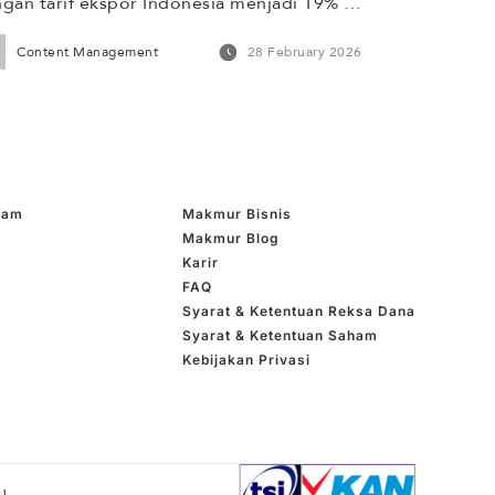
gan tarif ekspor Indonesia menjadi 19% 
 0% untuk 1.819 produk, sebagai timbal 
Content Management
28 February 2026
ik, Indonesia menghapus bea masuk atas 
 produk AS. Kesepakatan ini perlu 
ermati terutama jika impor melampaui 
por, surplus neraca perdagangan dapat 
tekan. Di sisi lain, AS berencana menaikkan 
if […]
ham
Makmur Bisnis
Makmur Blog
Karir
FAQ
Syarat & Ketentuan Reksa Dana
Syarat & Ketentuan Saham
Kebijakan Privasi