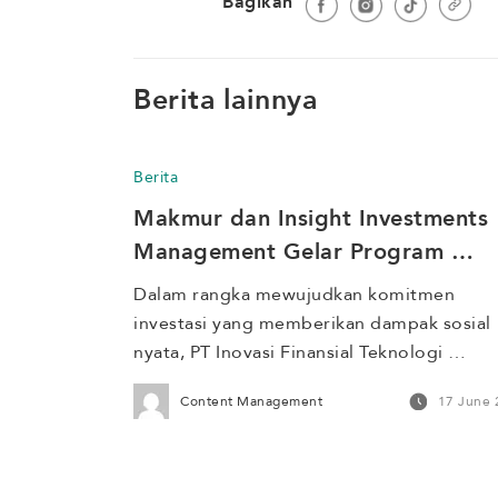
Bagikan
Berita lainnya
Berita
Makmur dan Insight Investments 
Management Gelar Program 
Edukasi U-DETECT Jakarta di 
Dalam rangka mewujudkan komitmen 
SMAN 48 Jakarta
investasi yang memberikan dampak sosial 
nyata, PT Inovasi Finansial Teknologi 
(Makmur) berkolaborasi dengan PT Insight 
Content Management
17 June 
Investments Management (IIM) menggelar 
program Jakarta Weather Detective (U-
DETECT Jakarta) di SMAN 48 Jakarta pada 
Juni 2026. Program U-DETECT melibatkan 