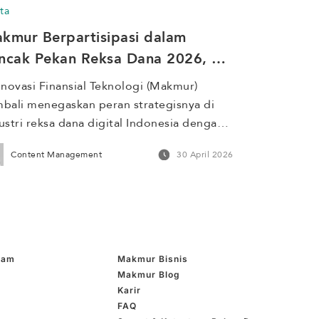
ta
ama periode libur bursa akan diproses 
kmur Berpartisipasi dalam 
bali […]
ncak Pekan Reksa Dana 2026, 
rong Literasi Investasi
Inovasi Finansial Teknologi (Makmur) 
bali menegaskan peran strategisnya di 
ustri reksa dana digital Indonesia dengan 
ut berpartisipasi dalam peresmian 
Content Management
30 April 2026
gram Investasi Terencana dan Berkala 
NTAR) Reksa Dana di Main Hall Bursa Efek 
onesia, Jakarta, pada 27 April 2026. Acara 
 diresmikan langsung oleh Menteri 
rdinator Bidang Perekonomian RI 
langga Hartarto, Menteri Keuangan 
ham
Makmur Bisnis
baya Yudhi […]
Makmur Blog
Karir
FAQ