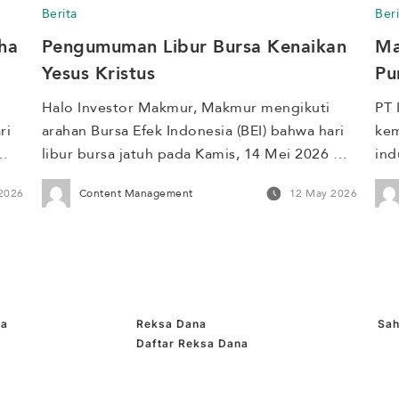
Berita
Beri
 
operasional dan selama periode libur bursa 
sel
a 
Pengumuman Libur Bursa Kenaikan 
Ma
akan diproses kembali pada Rabu, 17 […]
kem
Yesus Kristus
Pu
Do
Halo Investor Makmur, Makmur mengikuti 
PT 
i 
arahan Bursa Efek Indonesia (BEI) bahwa hari 
kem
libur bursa jatuh pada Kamis, 14 Mei 2026 
ind
hingga Jumat, 15 Mei 2026 bertepatan 
tur
2026
Content Management
12 May 2026
n 
dengan Kenaikan Yesus Kristus dan Cuti 
Pro
Bersama Kenaikan Yesus Kristus. Berikut 
(PI
penyesuaian kegiatan operasional Makmur 
Ind
selama periode libur bursa. Proses verifikasi 
ini
identitas yang diajukan pada Rabu, 13 Mei 
Koo
2026 […]
Air
ma
Reksa Dana
Sa
Pur
Daftar Reksa Dana