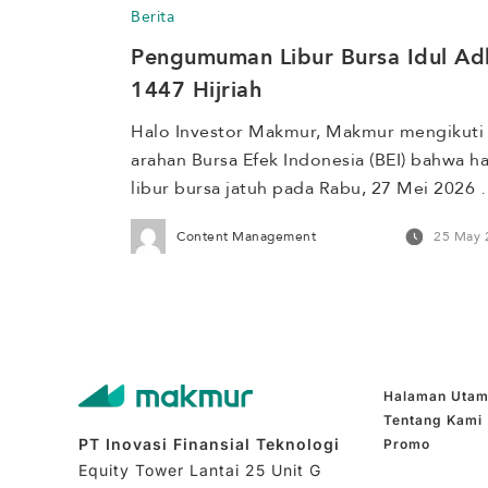
Berita
siswa dalam 15 kelompok untuk memantau
Pengumuman Libur Bursa Idul Adh
kondisi lingkungan sekaligus memperkuat 
literasi Sains, Teknologi, Rekayasa, […]
1447 Hijriah
Halo Investor Makmur, Makmur mengikuti 
arahan Bursa Efek Indonesia (BEI) bahwa har
libur bursa jatuh pada Rabu, 27 Mei 2026 
hingga Kamis, 28 Mei 2026 bertepatan 
Content Management
25 May 
dengan Hari Raya Idul Adha 1447 Hijriah da
Cuti Bersama Hari Raya Idul Adha 1447 
Hijriah. Berikut penyesuaian kegiatan 
operasional Makmur selama periode libur 
bursa. Proses verifikasi identitas yang […]
Halaman Uta
Tentang Kami
PT Inovasi Finansial Teknologi
Promo
Equity Tower Lantai 25 Unit G