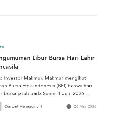
ta
ngumuman Libur Bursa Hari Lahir 
ncasila
o Investor Makmur, Makmur mengikuti 
han Bursa Efek Indonesia (BEI) bahwa hari 
ur bursa jatuh pada Senin, 1 Juni 2026 
tepatan dengan Hari Lahir Pancasila. 
Content Management
26 May 2026
ikut penyesuaian kegiatan operasional 
mur selama periode libur bursa. Proses 
ifikasi identitas yang diajukan pada Jumat, 
Mei 2026 setelah jam operasional dan 