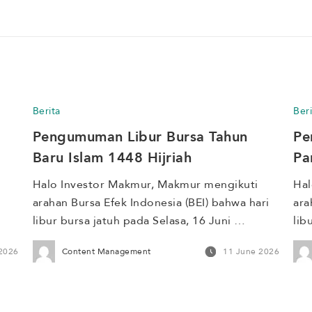
Berita
Beri
Pengumuman Libur Bursa Tahun 
Pe
Baru Islam 1448 Hijriah
Pa
Halo Investor Makmur, Makmur mengikuti 
Hal
arahan Bursa Efek Indonesia (BEI) bahwa hari 
ara
libur bursa jatuh pada Selasa, 16 Juni 
lib
2026 bertepatan dengan 1 Muharam Tahun 
ber
2026
Content Management
11 June 2026
Baru Islam 1448 Hijriah. Berikut penyesuaian 
Ber
kegiatan operasional Makmur selama periode 
Mak
17 
libur bursa. Proses verifikasi identitas yang 
ver
30 
diajukan pada Senin, 15 Juni 2026 setelah jam 
29 